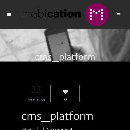
cms_platform
22
december
0
cms_platform
admin
| |
No comment